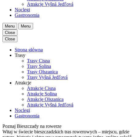
Atrakcje Vyšná Jedľová
Noclegi
Gastronomia
Menu
Menu
Close
Close
Strona główna
Trasy
Trasy Cisna
Trasy Solina
Trasy Olszanica
Trasy Vyšná Jedľová
Atrakcje
Atrakcje Cisna
Atrakcje Solina
Atrakcje Olszanica
Atrakcje Vyšná Jedľová
Noclegi
Gastronomia
Poznaj
Bieszczady
na
rowerze
Witaj w świecie bieszczadzkich tras rowerowych – miejscu, gdzie