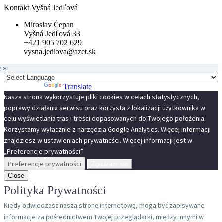
Kontakt Vyšná Jedľová
Miroslav Čepan
Vyšná Jedľová 33
+421 905 702 629
vysna.jedlova@azet.sk
e »
Powered by
Translate
Nasza strona wykorzystuje pliki cookies w celach statystycznych,
poprawy działania serwisu oraz korzysta z lokalizacji użytkownika w
celu wyświetlania tras i treści dopasowanych do Twojego położenia.
Korzystamy wyłącznie z narzędzia Google Analytics. Więcej informacji
znajdziesz w ustawieniach prywatności. Więcej informacji jest w
„Preferencje prywatności”
Preferencje prywatności
Zgadzam się
Close
Polityka Prywatności
Kiedy odwiedzasz naszą stronę internetową, mogą być zapisywane
informacje za pośrednictwem Twojej przeglądarki, między innymi w