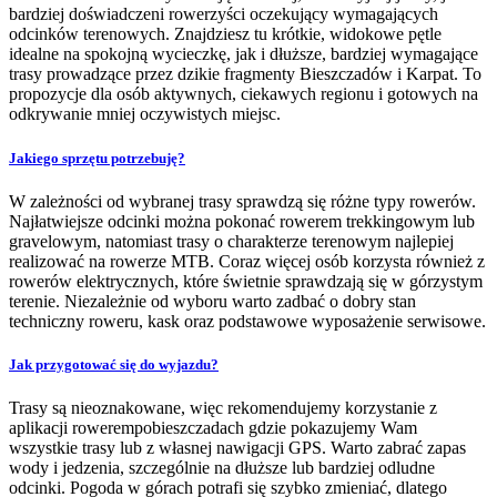
bardziej doświadczeni rowerzyści oczekujący wymagających
odcinków terenowych. Znajdziesz tu krótkie, widokowe pętle
idealne na spokojną wycieczkę, jak i dłuższe, bardziej wymagające
trasy prowadzące przez dzikie fragmenty Bieszczadów i Karpat. To
propozycje dla osób aktywnych, ciekawych regionu i gotowych na
odkrywanie mniej oczywistych miejsc.
Jakiego sprzętu potrzebuję?
W zależności od wybranej trasy sprawdzą się różne typy rowerów.
Najłatwiejsze odcinki można pokonać rowerem trekkingowym lub
gravelowym, natomiast trasy o charakterze terenowym najlepiej
realizować na rowerze MTB. Coraz więcej osób korzysta również z
rowerów elektrycznych, które świetnie sprawdzają się w górzystym
terenie. Niezależnie od wyboru warto zadbać o dobry stan
techniczny roweru, kask oraz podstawowe wyposażenie serwisowe.
Jak przygotować się do wyjazdu?
Trasy są nieoznakowane, więc rekomendujemy korzystanie z
aplikacji rowerempobieszczadach gdzie pokazujemy Wam
wszystkie trasy lub z własnej nawigacji GPS. Warto zabrać zapas
wody i jedzenia, szczególnie na dłuższe lub bardziej odludne
odcinki. Pogoda w górach potrafi się szybko zmieniać, dlatego