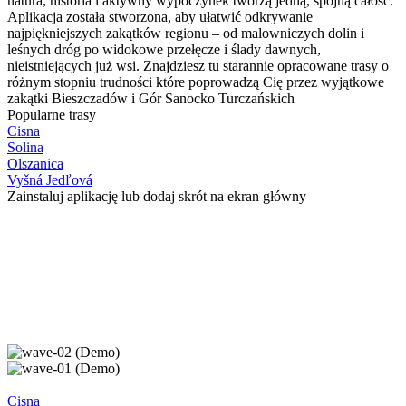
natura, historia i aktywny wypoczynek tworzą jedną, spójną całość.
Aplikacja została stworzona, aby ułatwić odkrywanie
najpiękniejszych zakątków regionu – od malowniczych dolin i
leśnych dróg po widokowe przełęcze i ślady dawnych,
nieistniejących już wsi. Znajdziesz tu starannie opracowane trasy o
różnym stopniu trudności które poprowadzą Cię przez wyjątkowe
zakątki Bieszczadów i Gór Sanocko Turczańskich
Popularne trasy
Cisna
Solina
Olszanica
Vyšná Jedľová
Zainstaluj aplikację lub dodaj skrót na ekran główny
Cisna