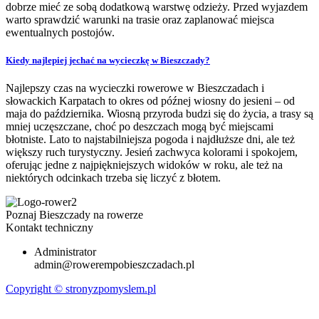
dobrze mieć ze sobą dodatkową warstwę odzieży. Przed wyjazdem
warto sprawdzić warunki na trasie oraz zaplanować miejsca
ewentualnych postojów.
Kiedy najlepiej jechać na wycieczkę w Bieszczady?
Najlepszy czas na wycieczki rowerowe w Bieszczadach i
słowackich Karpatach to okres od późnej wiosny do jesieni – od
maja do października. Wiosną przyroda budzi się do życia, a trasy są
mniej uczęszczane, choć po deszczach mogą być miejscami
błotniste. Lato to najstabilniejsza pogoda i najdłuższe dni, ale też
większy ruch turystyczny. Jesień zachwyca kolorami i spokojem,
oferując jedne z najpiękniejszych widoków w roku, ale też na
niektórych odcinkach trzeba się liczyć z błotem.
Poznaj Bieszczady na rowerze
Kontakt techniczny
Administrator
admin@rowerempobieszczadach.pl
Copyright © stronyzpomyslem.pl