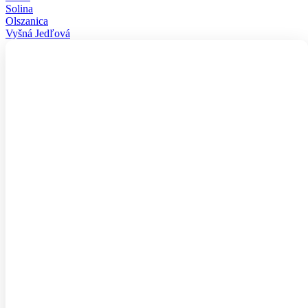
Solina
Olszanica
Vyšná Jedľová