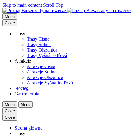
Skip to main content
Scroll Top
Menu
Close
Trasy
Trasy Cisna
Trasy Solina
Trasy Olszanica
Trasy Vyšná Jedľová
Atrakcje
Atrakcje Cisna
Atrakcje Solina
Atrakcje Olszanica
Atrakcje Vyšná Jedľová
Noclegi
Gastronomia
Menu
Menu
Close
Close
Strona główna
Trasy